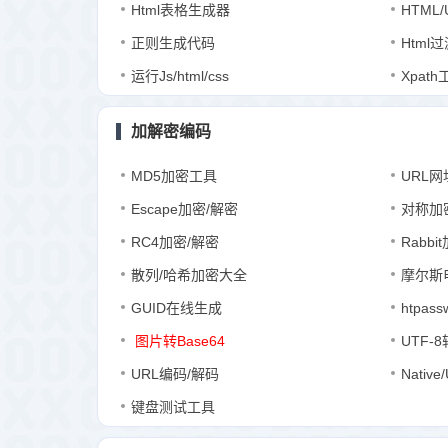
Html表格生成器
HTML
正则生成代码
Html
运行Js/html/css
Xpath
加解密编码
MD5加密工具
URL网
Escape加密/解密
对称加
RC4加密/解密
Rabbi
散列/哈希加密大全
摩尔斯
GUID在线生成
htpas
图片转Base64
UTF-8
URL编码/解码
Nativ
键盘测试工具