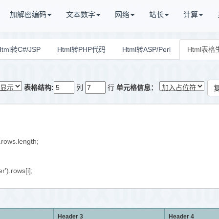
加解密编码
文本数字
网络
站长
计算
Html转C#/JSP
Html转PHP代码
Html转ASP/Perl
Html表
表格结构:
列
行
单元格信息：
复
Header 3
Header 4