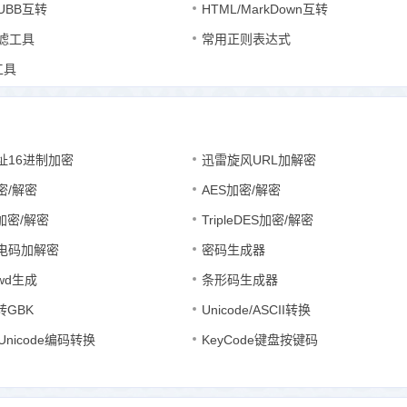
/UBB互转
HTML/MarkDown互转
过滤工具
常用正则表达式
工具
址16进制加密
迅雷旋风URL加解密
密/解密
AES加密/解密
t加密/解密
TripleDES加密/解密
电码加解密
密码生成器
swd生成
条形码生成器
转GBK
Unicode/ASCII转换
e/Unicode编码转换
KeyCode键盘按键码