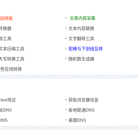
动排版
文章内容采集
转换器
文本内容替换
排工具
文字翻转工具
文本压缩工具
驼峰与下划线互转
大写转换工具
随机数生成器
颜色在线转换
cket测试
获取浏览器信息
信DNS
各地联通DNS
DNS
美国DNS